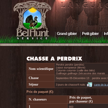
Grand gibier
Petit gibier
In
Perdrix perdrix
(perdrix)
Lepus europaeus
(lièvre)
Nom scientifique
Coturnix coturnix
(caille des blés)
Gallinago gallinago
(bécassine des marais
Chasse
Septembre 05-Décembre 13
perdrix avec l
Séjour
3 jours de chasse/4 nuits
carte de la
Prix de paquet (€):
Prix de paquet,
N. chasseurs
par chasseur (€)
1
900