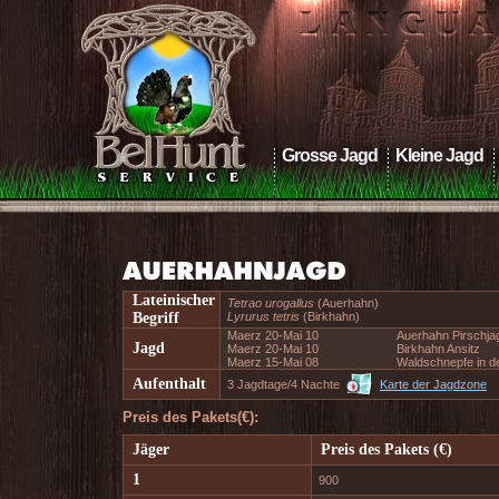
Grosse Jagd
Kleine Jagd
Lateinischer
Tetrao urogallus
(Auerhahn)
Begriff
Lyrurus tetris
(Birkhahn)
Maerz 20-Mai 10
Auerhahn Pirschja
Jagd
Maerz 20-Mai 10
Birkhahn Ansitz
Maerz 15-Mai 08
Waldschnepfe in de
Aufenthalt
3 Jagdtage/4 Nachte
Karte der Jagdzone
Preis des Pakets(€):
Jäger
Preis des Pakets (€)
1
900