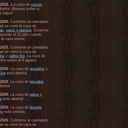
/2026.
¡La caza de
corzos
bierta! ¡Buenos trofeo a
s bajos!
/2026.
Conforme al calendario
al se cerró la caza de
as
,
patos y gansos
. Estamos
erando el 11 julio cuando
 la caza menor.
/2025.
Conforme al calendario
al se cerró la caza de
los
y
gallos lira
. La caza de
 lira reabre el 8 agosto.
/2026.
La caza de
urogallos
y
lira
está abierta!
/2026.
La caza de
becadas
bierta!
/2026.
La caza de
patos y
s
está abierta!
/2026.
La caza de
bisonte
eo
está cerrada.
/2026.
Conforme al calendario
al se cerró la caza de