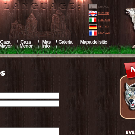
ESPAÑOL
ENGLISH
ITALIANO
DEUTSCH
FRANÇAIS
Caza
Caza
Más
Galería
Mapa del sitio
Mayor
Menor
Info