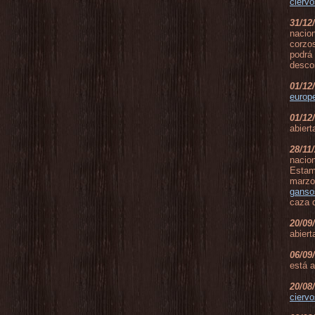
ciervo
31/12
nacion
corzos
podrá
desco
01/12
europ
01/12
abiert
28/11
nacion
Estam
marzo
ganso
caza 
20/09
abiert
06/09
está a
20/08
ciervo