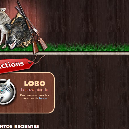
Descuentos para las
cacerías de
lobos
.