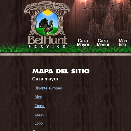
Caza
Caza
Más
Mayor
Menor
Info
Caza mayor
Bisonte europeo
Alce
Ciervo
Corzo
Lobo