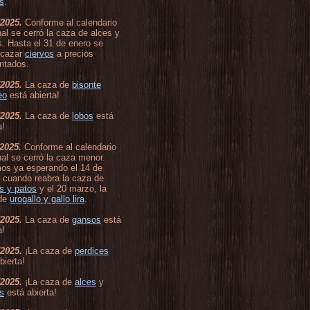
s
.
/2025.
Conforme al calendario
al se cerró la caza de alces y
. Hasta el 31 de enero se
 cazar
ciervos
a precios
ntados.
/2025.
La caza de
bisonte
eo
está abierta!
/2025.
La caza de
lobos
está
a!
/2025.
Conforme al calendario
al se cerró la caza menor.
os ya esperando el 14 de
 cuando reabra la caza de
s y patos
y el 20 marzo, la
de
urogallo y gallo lira
.
/2025.
La caza de
gansos
está
a!
/2025.
¡La caza de
perdices
bierta!
/2025.
¡La caza de
alces
y
s
está abierta!