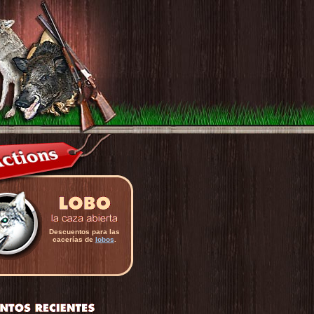
Descuentos para las
cacerías de
lobos
.