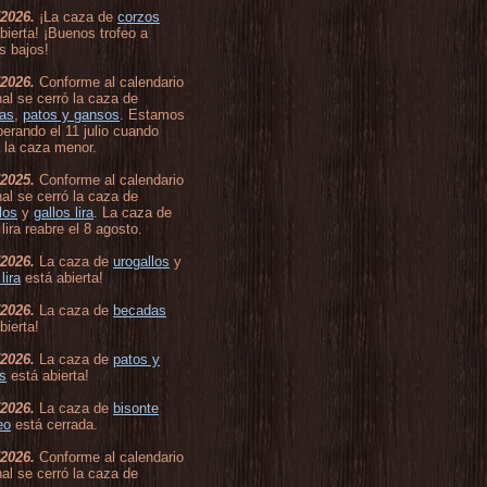
/2026.
¡La caza de
corzos
bierta! ¡Buenos trofeo a
s bajos!
/2026.
Conforme al calendario
al se cerró la caza de
as
,
patos y gansos
. Estamos
erando el 11 julio cuando
 la caza menor.
/2025.
Conforme al calendario
al se cerró la caza de
los
y
gallos lira
. La caza de
 lira reabre el 8 agosto.
/2026.
La caza de
urogallos
y
lira
está abierta!
/2026.
La caza de
becadas
bierta!
/2026.
La caza de
patos y
s
está abierta!
/2026.
La caza de
bisonte
eo
está cerrada.
/2026.
Conforme al calendario
al se cerró la caza de