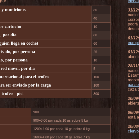
€):
ciervo
 y municiones
31/12
80
nacion
40
corzos
podrá
or cartucho
10
desco
, por día
80
01/12
europ
uien llega en coche)
60
isado, por persona
01/12
25
abiert
o, por persona
10
28/11
 red móvil, por día
5
nacion
Estam
nternacional para el trofeo
100
marzo
ganso
ra ser enviado por la carga
100
caza 
trofeo - piel
300
20/09
abiert
900
06/09
está a
900+3.00 por cada 10 gs sobre 5 kg
20/08
1200+4.00 por cada 10 gs sobre 6 kg
ciervo
1600+4.00 por cada 10 gs sobre 7 kg