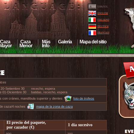
ESPAÑOL
ENGLISH
ITALIANO
DEUTSCH
FRANÇAIS
Caza
Caza
Más
Galería
Mapa del sitio
Mayor
Menor
Info
lces
20-Setiembre 30
rececho, espera
 01-Diciembre 30
batidas, rececho, espera
 con cráneo, mandíbula superior y dientes
foto de trofeos
de caza/4 noches
mapa de la zona de caza
El precio del paquete,
1 día sucesivo
por cazador (€)