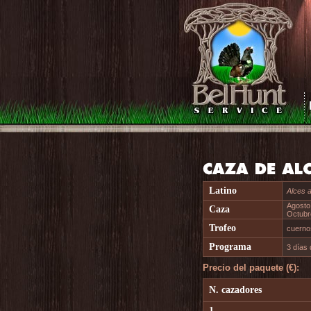
Latino
Alces a
Agosto 
Caza
Octubre
Trofeo
cuernos
Programa
3 días 
Precio del paquete (€):
N. cazadores
1