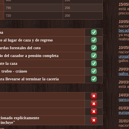
900
200
15/05
790
200
está a
precio
720
200
10/05
nacion
becad
sa
ya esp
reabra
 al lugar de caza y de regreso
10/05
as forestales del coto
nacion
o del cazador a pensión completa
urogal
gallos
te la caza
20/03
trofeo - cráneo
gallos 
a llevearse al terminar la cacería
20/03
está a
14/03
ganso
01/03
europ
cionado explícitamente
31/01
 incluye"
nacion