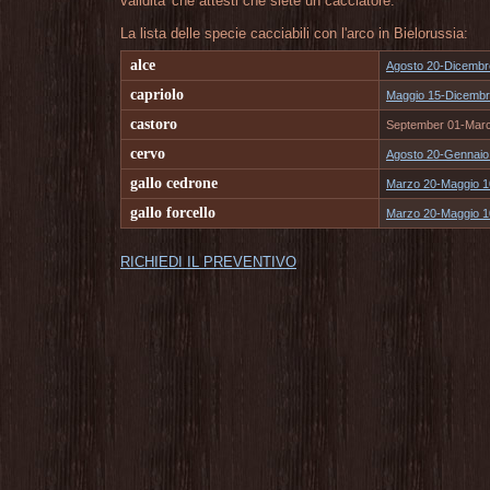
validita' che attesti che siete un cacciatore.
La lista delle specie cacciabili con l'arco in Bielorussia:
alce
Agosto 20-Dicembr
capriolo
Maggio 15-Dicembr
castoro
September 01-Marc
cervo
Agosto 20-Gennaio
gallo cedrone
Marzo 20-Maggio 1
gallo forcello
Marzo 20-Maggio 1
RICHIEDI IL PREVENTIVO