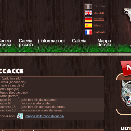
ITALIANO
ENGLISH
DEUTSCH
ESPAÑOL
FRANÇAIS
accia
Caccia
Informazioni
Galleria
Mappa
rossa
piccola
del sito
s
(gallo forcello)
ticola
(beccaccia)
nasia
(francolino)
urnix
(quaglia)
linago
(beccaccino)
turtur
(tortora)
ggio 10
gallo forcello dal capanno
ggio 10
beccaccia alla posta
icembre 13
gallo forcello con cani da ferma
icembre 13
beccaccia con cani da ferma
ccia/4 notti
mappa della zona di caccia