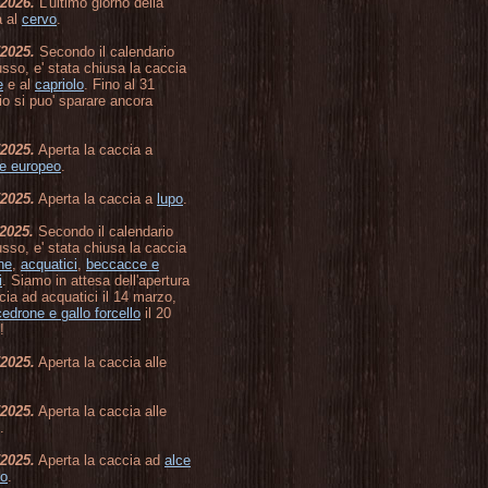
/2026.
L'ultimo giorno della
a al
cervo
.
/2025.
Secondo il calendario
usso, e' stata chiusa la caccia
e
e al
capriolo
. Fino al 31
o si puo' sparare ancora
/2025.
Aperta la caccia a
te europeo
.
/2025.
Aperta la caccia a
lupo
.
/2025.
Secondo il calendario
usso, e' stata chiusa la caccia
ne
,
acquatici
,
beccacce e
i
. Siamo in attesa dell'apertura
cia ad acquatici il 14 marzo,
cedrone e gallo forcello
il 20
!
/2025.
Aperta la caccia alle
/2025.
Aperta la caccia alle
.
/2025.
Aperta la caccia ad
alce
vo
.