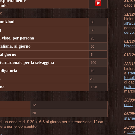
esplicitamente
31/01
cacci
clude"
:
31/12
bielor
unizioni
80
all'alc
gennai
)
60
cervo
.
 visto, per persona
25
01/12
bison
aliana, al giorno
80
 al giorno
5
01/12
nternazionale per la selvaggina
100
28/11
bielor
ligatoria
10
a
star
forcell
o
25
di cac
gallo 
una
1.20
marzo
20/09
oche
.
12
20
06/09
starne
 di un cane e' di € 30 + € 5 al giorno per sistemazione. L'uso
era non e' consentito.
20/08
e
cer