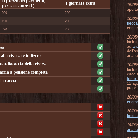
Il prezzo del pacchetto,
1 giornata extra
15/05
per cacciatore (€)
aperta
900
200
10/05
750
200
becca
con i 
690
200
10/05
bielor
ad
an
ssa
dell'a
alla riserva e indietro
anatre
uardiacaccia della riserva
10/05
bielor
accia a pensione completa
cacci
forcel
la caccia
12 ago
propri
20/03
cedro
20/03
becca
14/03
anatr