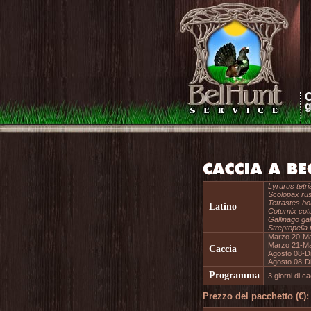
C
g
Lyrurus tetri
Scolopax rus
Tetrastes bo
Latino
Coturnix cot
Gallinago gal
Streptopelia 
Marzo 20-Ma
Marzo 21-Ma
Caccia
Agosto 08-D
Agosto 08-D
Programma
3 giorni di ca
Prezzo del pacchetto (€):