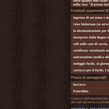
tutto quanto non citato 
nella voce "Il prezzo in
Eventuali supplementi (€)
ingresso di un'arma e m
visto bielorusso (se serve
la documentazione per il
interprete dalla lingua it
wifi nelle case di caccia,
certificato veterinario i
assicurazione medica obb
noleggio fucile, al giorn
cartucce per il fucile, l'
Prezzo di selvaggina(€)
beccacce
francolino
Il prezzo dell'importazione
dei cani da ferma in primav