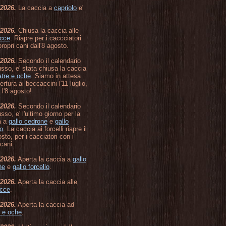
/2026.
La caccia a
capriolo
e'
/2026.
Chiusa la caccia alle
cce
. Riapre per i caccciatori
propri cani dall'8 agosto.
/2026.
Secondo il calendario
usso, e' stata chiusa la caccia
atre e oche
. Siamo in attesa
pertura ai beccaccini l'11 luglio,
 l'8 agosto!
/2026.
Secondo il calendario
usso, e' l'ultimo giorno per la
a a
gallo cedrone
e
gallo
lo
. La caccia ai forcelli riapre il
sto, per i cacciatori con i
 cani.
/2026.
Aperta la caccia a
gallo
ne
e
gallo forcello
.
/2026.
Aperta la caccia alle
cce
.
/2026.
Aperta la caccia ad
e e oche
.