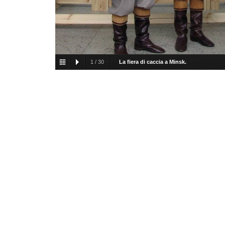
1
/
30
La fiera di caccia a Minsk.