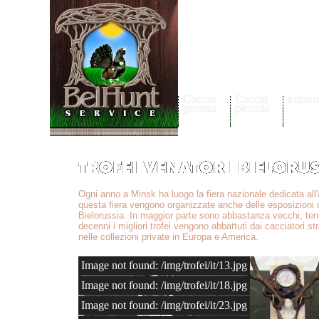
Caccia
Caccia
Inform
grossa
piccola
Ogni anno a Minsk ha luogo la fiera nazionale dedicata all'
questa fiera vengono organizzate anche delle esposizioni de
Bielorussia. In maggior parte sono abbastanza vecchi, tene
decenni i migliori trofei vengono abbattuti dai cacciatori s
nelle collezioni private in Europa e America.
Image not found: /img/trofei/it/13.jpg
Image not found: /img/trofei/it/18.jpg
Image not found: /img/trofei/it/23.jpg