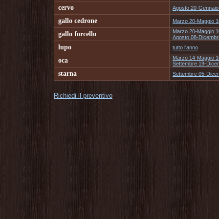
cervo
Agosto 20-Gennaio
gallo cedrone
Marzo 20-Maggio 1
Marzo 20-Maggio 1
gallo forcello
Agosto 08-Dicembr
lupo
tutto l'anno
Marzo 14-Maggio 1
oca
Settembre 19-Dice
starna
Settembre 05-Dice
Richiedi il preventivo